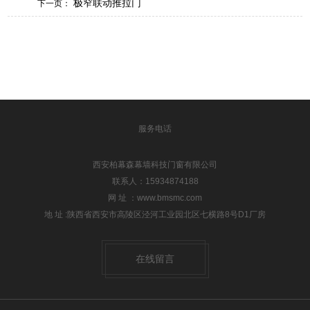
极窄联动推拉门
下一页：
服务电话
西安柏幕森幕墙科技门窗有限公司
联系人：15934874188
网 址 ：www.bmsmc.com
地 址 :陕西省西安市高陵区泾河工业园北区七横路8号D1厂房
在线留言