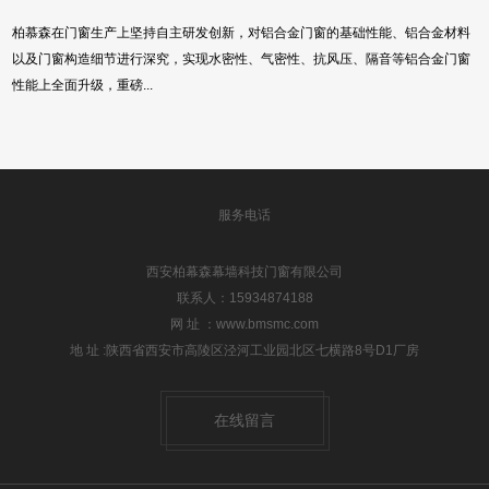
柏慕森在门窗生产上坚持自主研发创新，对铝合金门窗的基础性能、铝合金材料
以及门窗构造细节进行深究，实现水密性、气密性、抗风压、隔音等铝合金门窗
性能上全面升级，重磅...
服务电话
西安柏幕森幕墙科技门窗有限公司
联系人：15934874188
网 址 ：www.bmsmc.com
地 址 :陕西省西安市高陵区泾河工业园北区七横路8号D1厂房
在线留言