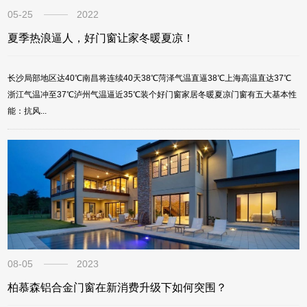
05-25
2022
夏季热浪逼人，好门窗让家冬暖夏凉！
长沙局部地区达40℃南昌将连续40天38℃菏泽气温直逼38℃上海高温直达37℃
浙江气温冲至37℃泸州气温逼近35℃装个好门窗家居冬暖夏凉门窗有五大基本性
能：抗风...
08-05
2023
柏慕森铝合金门窗在新消费升级下如何突围？